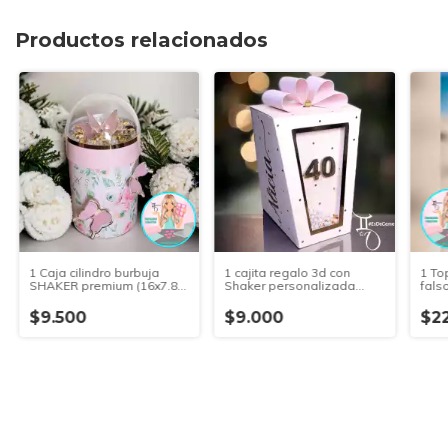
Productos relacionados
1 Caja cilindro burbuja
1 cajita regalo 3d con
1 To
SHAKER premium (16x7.8
Shaker personalizada
fals
diam.)
PREMIUM (11.2x8.3x5.2 cm )
pers
/ CANTIDAD MINIMA 5
apro
$9.500
$9.000
$2
UNIDADES IGUALES