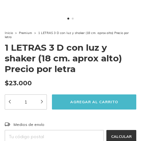
Inicio
>
Premium
>
1 LETRAS 3 D con luz y shaker (18 cm. aprox alto) Precio por
letra
1 LETRAS 3 D con luz y
shaker (18 cm. aprox alto)
Precio por letra
$23.000
CAMBIAR CP
Entregas para el CP:
Medios de envío
CALCULAR