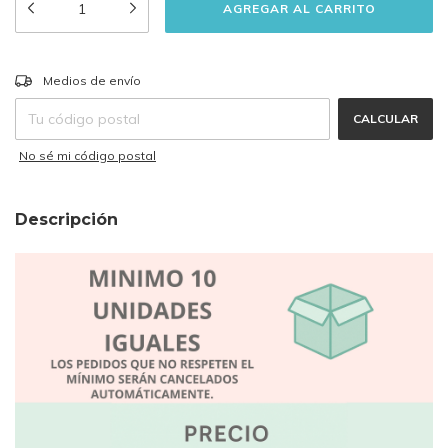
CAMBIAR CP
Entregas para el CP:
Medios de envío
CALCULAR
No sé mi código postal
Descripción