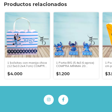
Productos relacionados
1 bolsitas con manija chica
1 Porta BIS (5.4x3.6 aprox)
1 Po
(12.5x10.2x4.7cm) COMPRA
COMPRA MINIMA 20
cm p
MINIMA 10 UNIDADES
UNIDADES IGUALES
COM
IGUALES
UNI
$4.000
$1.200
$3