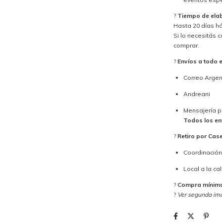
?
Tiempo de ela
Hasta 20 días há
Si lo necesitás 
comprar.
?
Envíos a todo e
Correo Argen
Andreani
Mensajería p
Todos los en
?
Retiro por Cas
Coordinación 
Local a la ca
?
Compra mínima:
?
Ver segunda ima