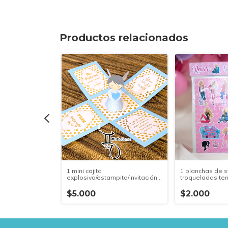
Productos relacionados
de alto) /
A 20 UNIDADES
1 mini cajita
1 planchas de s
explosiva/estampita/invitación
troqueladas te
(8.1x6.2x6.2cm) - COMPRA
personalizada
MINIMA 10 UNIDADES IGUALES
17,3x8,5cm - C
$5.000
$2.000
20 UNIDADES I