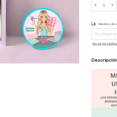
Entregas para el
Medios de 
No sé mi código
Descripció