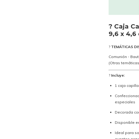
?
Caja Ca
9,6 x 4,6
?
TEMÁTICAS DI
Comunión - Baut
(Otras temática
?
Incluye:
1 caja capill
Confeccionad
especiales
Decorada con 
Disponible e
Ideal para s
eventos espe