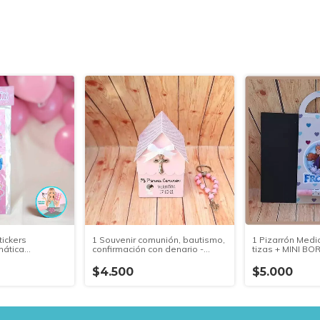
tickers
1 Souvenir comunión, bautismo,
1 Pizarrón Media
mática
confirmación con denario -
tizas + MINI B
 MEDIDAS
COMPRA MINIMA 10 UNIDADES
COMPRA MINIMA
ANTIDAD MINIMA
IGUALES
IGUALES
$4.500
$5.000
GUALES