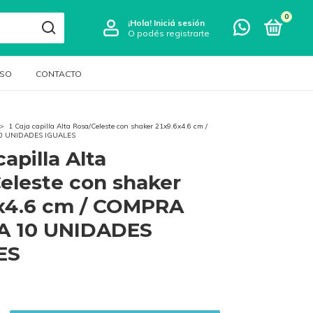
0
¡Hola!
Iniciá sesión
O podés registrarte
LSO
CONTACTO
>
1 Caja capilla Alta Rosa/Celeste con shaker 21x9.6x4.6 cm /
0 UNIDADES IGUALES
capilla Alta
eleste con shaker
6x4.6 cm / COMPRA
A 10 UNIDADES
ES