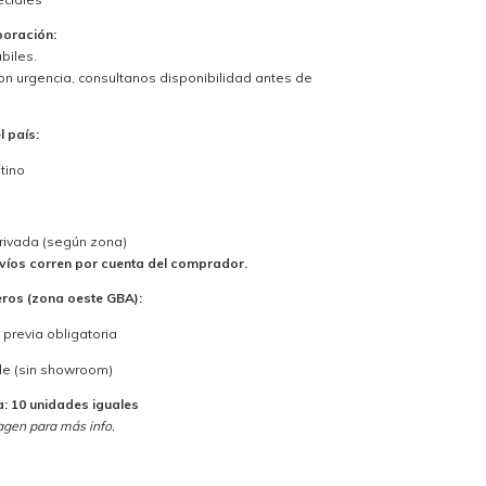
boración:
biles.
con urgencia, consultanos disponibilidad antes de
l país:
tino
rivada (según zona)
víos corren por cuenta del comprador.
eros (zona oeste GBA):
previa obligatoria
lle (sin showroom)
 10 unidades iguales
gen para más info.