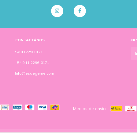
CONTACTÁNOS
NE
5491122960171
+54 9 11 2296-0171
Info@esdegeme.com
Medios de envío
a de las y los consumidores. Para reclamos
ingresá acá.
/
Botón de arrepentimiento